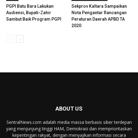
PGPI Batu Bara Lakukan
Sekprov Kaltara Sampaikan
Audiensi, Bupati-Zahir
Nota Pengantar Rancangan
Sambut Baik Program PGPI
Peraturan Daerah APBD TA
2020
ABOUT US
SentralNews.com adalah media massa berbasis siber terdepan
yang menjunjung tinggi HAM, Demokrasi dan memprioritaskan
kepentingan rakyat, dengan menyajikan informasi secara