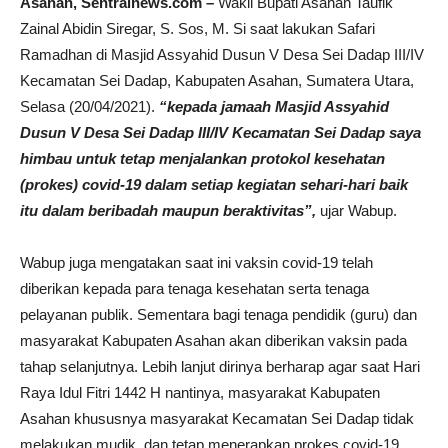
Asahan, Sentralnews.com –
Wakil Bupati Asahan Taufik
Zainal Abidin Siregar, S. Sos, M. Si saat lakukan Safari
Ramadhan di Masjid Assyahid Dusun V Desa Sei Dadap III/IV
Kecamatan Sei Dadap, Kabupaten Asahan, Sumatera Utara,
Selasa (20/04/2021).
“kepada jamaah Masjid Assyahid
Dusun V Desa Sei Dadap III/IV Kecamatan Sei Dadap saya
himbau untuk tetap menjalankan protokol kesehatan
(prokes) covid-19 dalam setiap kegiatan sehari-hari baik
itu dalam beribadah maupun beraktivitas”,
ujar Wabup.
Wabup juga mengatakan saat ini vaksin covid-19 telah
diberikan kepada para tenaga kesehatan serta tenaga
pelayanan publik. Sementara bagi tenaga pendidik (guru) dan
masyarakat Kabupaten Asahan akan diberikan vaksin pada
tahap selanjutnya. Lebih lanjut dirinya berharap agar saat Hari
Raya Idul Fitri 1442 H nantinya, masyarakat Kabupaten
Asahan khususnya masyarakat Kecamatan Sei Dadap tidak
melakukan mudik, dan tetap menerapkan prokes covid-19,