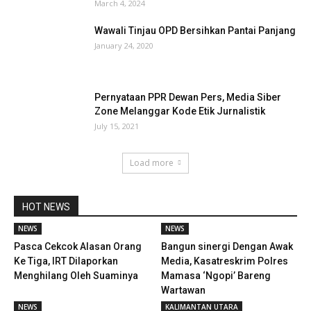
March 4, 2024
Wawali Tinjau OPD Bersihkan Pantai Panjang
January 24, 2020
Pernyataan PPR Dewan Pers, Media Siber
Zone Melanggar Kode Etik Jurnalistik
July 15, 2021
Load more
HOT NEWS
NEWS
NEWS
Pasca Cekcok Alasan Orang
Bangun sinergi Dengan Awak
Ke Tiga, IRT Dilaporkan
Media, Kasatreskrim Polres
Menghilang Oleh Suaminya
Mamasa ‘Ngopi’ Bareng
Wartawan
NEWS
KALIMANTAN UTARA