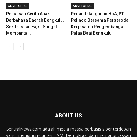
ADVETORIAL
ADVETORIAL
Penulisan Cerita Anak
Penandatanganan HoA, PT
Berbahasa Daerah Bengkulu,
Pelindo Bersama Perseroda
Sekda Isnan Fajri: Sangat
Kerjasama Pengembangan
Membantu...
Pulau Baai Bengkulu
ABOUT US
SentralNews.com adalah media massa berbasis siber terdepan
yang menjunjung tinggi HAM, Demokrasi dan memprioritaskan