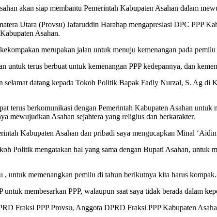
ahan akan siap membantu Pemerintah Kabupaten Asahan dalam mewuj
tera Utara (Provsu) Jafaruddin Harahap mengapresiasi DPC PPP Ka
P Kabupaten Asahan.
kekompakan merupakan jalan untuk menuju kemenangan pada pemilu y
an untuk terus berbuat untuk kemenangan PPP kedepannya, dan kemen
selamat datang kepada Tokoh Politik Bapak Fadly Nurzal, S. Ag di
at terus berkomunikasi dengan Pemerintah Kabupaten Asahan untuk 
 mewujudkan Asahan sejahtera yang religius dan berkarakter.
ntah Kabupaten Asahan dan pribadi saya mengucapkan Minal ‘Aidin w
oh Politik mengatakan hal yang sama dengan Bupati Asahan, untuk m
 , untuk memenangkan pemilu di tahun berikutnya kita harus kompak.
PP untuk membesarkan PPP, walaupun saat saya tidak berada dalam ke
DPRD Fraksi PPP Provsu, Anggota DPRD Fraksi PPP Kabupaten Asah