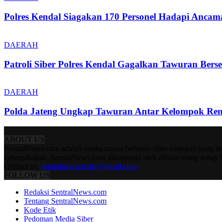
Polres Kendal Siagakan 170 Personel Hadapi Ancam
DAERAH
Patroli Siber Polres Kendal Gagalkan Tawuran Ber
DAERAH
Polda Jateng Ungkap Tawuran Antar Kelompok Rem
ABOUT US
SentralNews.com adalah media massa berbasis siber terdepan yang me
keberpihakan. SentralNews.com dikunjungi oleh ribuan orang setiap 
Contact us:
sentralnewsmedia@gmail.com
FOLLOW US
Redaksi SentralNews.com
Tentang SentralNews.com
Kode Etik
Pedoman Media Siber