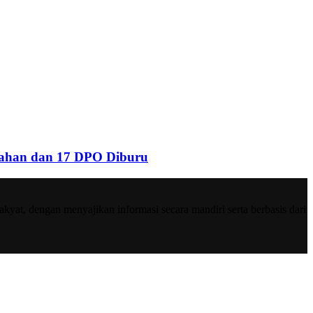
tahan dan 17 DPO Diburu
at, dengan menyajikan informasi secara mandiri serta berbasis dari