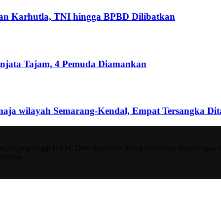
an Karhutla, TNI hingga BPBD Dilibatkan
senjata Tajam, 4 Pemuda Diamankan
aja wilayah Semarang-Kendal, Empat Tersangka Di
njunjung tinggi HAM, Demokrasi dan memprioritaskan kepentingan raky
harinya.