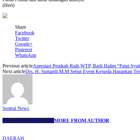
(Heri)
Share
Facebook
Twitter
Google+
Pinterest
WhatsApp
Previous article
Apresiasi Pemkab Raih WTP, Barli Halim “Patut Syuk
Next article
Drs. H. Sumardi,M.M Sebut Event Kejurda,Harapkan Ters
Sentral News
RELATED ARTICLES
MORE FROM AUTHOR
DAERAH