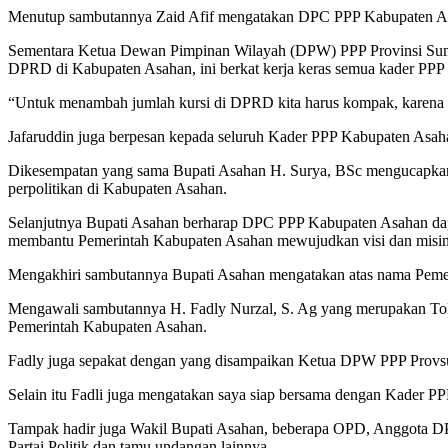
Menutup sambutannya Zaid Afif mengatakan DPC PPP Kabupaten As
Sementara Ketua Dewan Pimpinan Wilayah (DPW) PPP Provinsi Suma
DPRD di Kabupaten Asahan, ini berkat kerja keras semua kader PP
“Untuk menambah jumlah kursi di DPRD kita harus kompak, karena 
Jafaruddin juga berpesan kepada seluruh Kader PPP Kabupaten Asah
Dikesempatan yang sama Bupati Asahan H. Surya, BSc mengucapkan 
perpolitikan di Kabupaten Asahan.
Selanjutnya Bupati Asahan berharap DPC PPP Kabupaten Asahan dap
membantu Pemerintah Kabupaten Asahan mewujudkan visi dan misinya
Mengakhiri sambutannya Bupati Asahan mengatakan atas nama Pemeri
Mengawali sambutannya H. Fadly Nurzal, S. Ag yang merupakan Tok
Pemerintah Kabupaten Asahan.
Fadly juga sepakat dengan yang disampaikan Ketua DPW PPP Provsu
Selain itu Fadli juga mengatakan saya siap bersama dengan Kader P
Tampak hadir juga Wakil Bupati Asahan, beberapa OPD, Anggota 
Partai Politik dan tamu undangan lainnya.