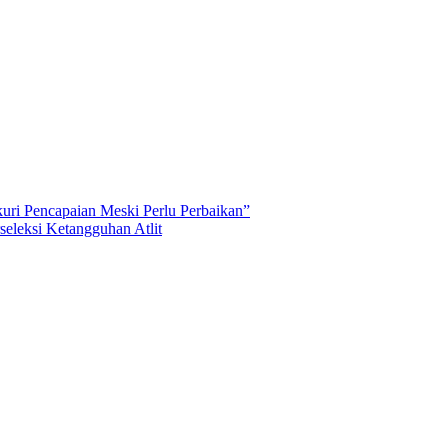
uri Pencapaian Meski Perlu Perbaikan”
eleksi Ketangguhan Atlit