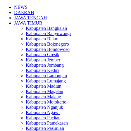
NEWS
DAERAH
JAWA TENGAH
JAWA TIMUR
Kabupaten Bangkalan
Kabupaten Banyuwangi
Kabupaten Blitar
Kabupaten Bojonegoro
Kabupaten Bondowoso
Kabupaten Gresik
Kabupaten Jember
Kabupaten Jombang
Kabupaten Kediri
Kabupaten Lamongan
Kabupaten Lumajang
Kabupaten Madiun
Kabupaten Magetan
Kabupaten Malang
Kabupaten Mojokerto
Kabupaten Nganjuk
Kabupaten Ngawi
Kabupaten Pacitan
Kabupaten Pamekasan
Kabupaten Pasuruan