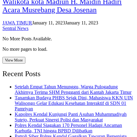
Walikota kota Madiun H. Maidin Hadiri
Acara Musrebang Desa Josenan
JAWA TIMUR
January 11, 2023
January 11, 2023
Sentral News
No More Posts Available.
No more pages to load.
View More
Recent Posts
Setelah Empat Tahun Menunggu, Warga Pulogadung
Akhirnya Terima SHM Pengganti dari Kantah Jakarta Timur
Tanamkan Budaya PHBS Sejak Dini, Mahasiswa KKN UIN
Walisongo Gelar Edukasi Kesehatan Interaktif di SDN 01
Pamriyan
Kapolres Kendal Kunjungi Panti Asuhan Muhammadiyah
Sutejo, Perkuat Sinergi Polisi dan Masyarakat
Polres Kendal Siagakan 170 Personel Hadapi Ancaman
Karhutla, TNI hingga BPBD Dilibatkan
Patroli Siber Polres Kendal Gagalkan Tawuran Bersenjata