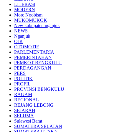
LITERASI
MODERN
More Noobism
MUKOMUKOK
New kabupaten nganjuk
NEWS
Nganjuk
OJK
OTOMOTIF
PARLEMENTARIA
PEMERINTAHAN
PEMKOT BENGKULU
PERDAGANGAN
PERS
POLITIK
PROFIL
PROVINSI BENGKULU
RAGAM
REGIONAL
REJANG LEBONG
SEJARAH
SELUMA
Sulawesi Barat
SUMATERA SELATAN
SUMATERA UTARA