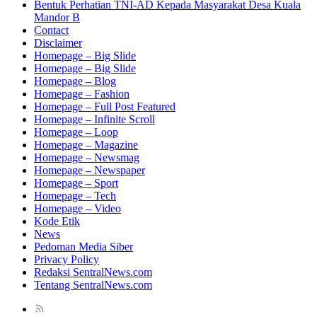
Bentuk Perhatian TNI-AD Kepada Masyarakat Desa Kuala
Mandor B
Contact
Disclaimer
Homepage – Big Slide
Homepage – Big Slide
Homepage – Blog
Homepage – Fashion
Homepage – Full Post Featured
Homepage – Infinite Scroll
Homepage – Loop
Homepage – Magazine
Homepage – Newsmag
Homepage – Newspaper
Homepage – Sport
Homepage – Tech
Homepage – Video
Kode Etik
News
Pedoman Media Siber
Privacy Policy
Redaksi SentralNews.com
Tentang SentralNews.com