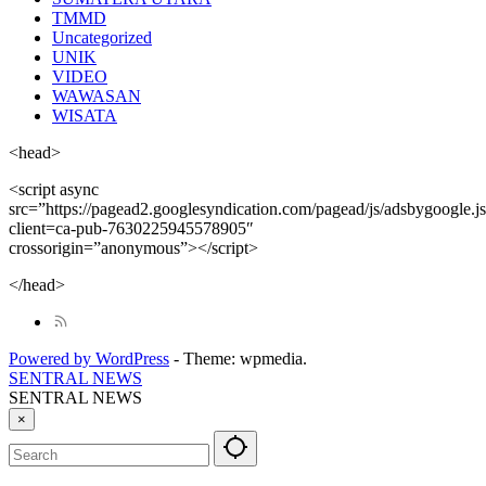
TMMD
Uncategorized
UNIK
VIDEO
WAWASAN
WISATA
<head>
<script async
src=”https://pagead2.googlesyndication.com/pagead/js/adsbygoogle.j
client=ca-pub-7630225945578905″
crossorigin=”anonymous”></script>
</head>
Powered by WordPress
-
Theme: wpmedia.
SENTRAL NEWS
SENTRAL NEWS
×