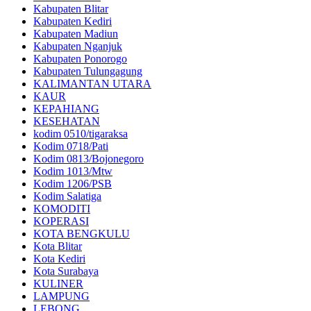
Kabupaten Blitar
Kabupaten Kediri
Kabupaten Madiun
Kabupaten Nganjuk
Kabupaten Ponorogo
Kabupaten Tulungagung
KALIMANTAN UTARA
KAUR
KEPAHIANG
KESEHATAN
kodim 0510/tigaraksa
Kodim 0718/Pati
Kodim 0813/Bojonegoro
Kodim 1013/Mtw
Kodim 1206/PSB
Kodim Salatiga
KOMODITI
KOPERASI
KOTA BENGKULU
Kota Blitar
Kota Kediri
Kota Surabaya
KULINER
LAMPUNG
LEBONG