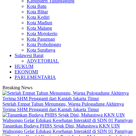
Kabupaten Tulungagung
Kota Batu
Kota Blitar
Kota Kediri
Kota Madiun
Kota Malang
Kota Mojokerto
Kota Pasuruan
Kota Probolinggo
Kota Surabaya
Sulawesi Barat
ADVETORIAL
HUKUM
EKONOMI
PARLEMENTARIA
Breaking News
Setelah Empat Tahun Menunggu, Warga Pulogadung Akhirnya
Terima SHM Pengganti dari Kantah Jakarta Timur
Tanamkan Budaya PHBS Sejak Dini, Mahasiswa KKN UIN
Walisongo Gelar Edukasi Kesehatan Interaktif di SDN 01 Pamriyan