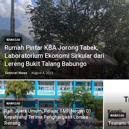
WAWASAN
Rumah Pintar KBA Jorong Tabek,
Laboratorium Ekonomi Sirkular dari
Lereng Bukit Talang Babungo
Sentral News
-
August 4, 2025
WAWASAN
Raih Juara Umum, Pelajar SMP Negeri 01
WAWASAN
Kepahiang Terima Penghargaan Lomba
Renang
Tsunami 