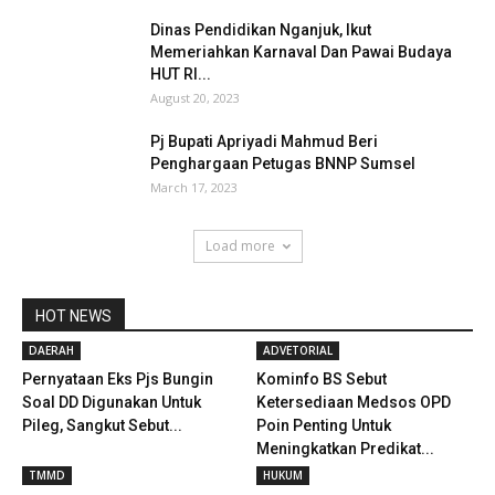
Dinas Pendidikan Nganjuk, Ikut
Memeriahkan Karnaval Dan Pawai Budaya
HUT RI...
August 20, 2023
Pj Bupati Apriyadi Mahmud Beri
Penghargaan Petugas BNNP Sumsel
March 17, 2023
Load more
HOT NEWS
DAERAH
ADVETORIAL
Pernyataan Eks Pjs Bungin
Kominfo BS Sebut
Soal DD Digunakan Untuk
Ketersediaan Medsos OPD
Pileg, Sangkut Sebut...
Poin Penting Untuk
Meningkatkan Predikat...
TMMD
HUKUM