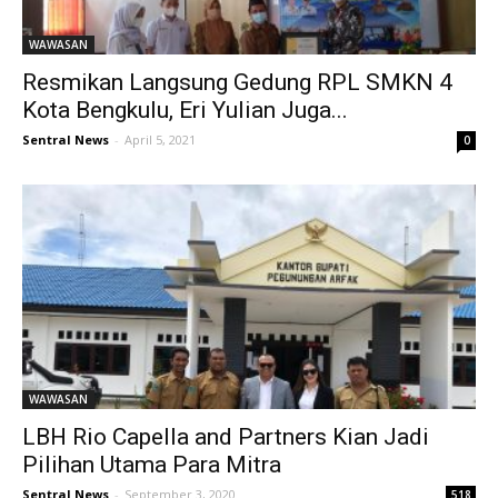
WAWASAN
Resmikan Langsung Gedung RPL SMKN 4
Kota Bengkulu, Eri Yulian Juga...
Sentral News
-
April 5, 2021
0
WAWASAN
LBH Rio Capella and Partners Kian Jadi
Pilihan Utama Para Mitra
Sentral News
-
September 3, 2020
518