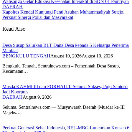
Walisongo Gelar Edukasi Kesehatan Interaktif di SDN 01 Pamriyan
DAERAH
Kapolres Kendal Kunjungi Panti Asuhan Muhammadiyah Sutejo,
Perkuat Sinergi Polisi dan Masyarakat
Read Also
Desa Susup Salurkan BLT Dana Desa kepada 5 Keluarga Penerima
Manfaat
BENGKULU TENGAH
August 10, 2026
August 10, 2026
Bengkulu Tengah, Sentralnews.com – Pemerintah Desa Susup,
Kecamatan…
Musda KAHMI III dan FORHATI II Seluma Sukses, Pujo Santoso
Jadi Koorpres
DAERAH
August 9, 2026
Seluma, Sentralnews.com — Musyawarah Daerah (Musda) ke-III
Majelis…
Perkuat Generasi Sehat Indonesia, REL-MBG Luncurkan Konsep 6