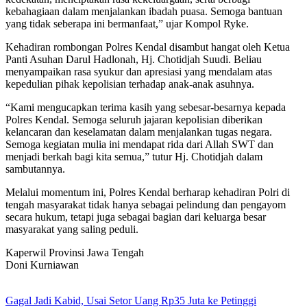
kebahagiaan dalam menjalankan ibadah puasa. Semoga bantuan
yang tidak seberapa ini bermanfaat,” ujar Kompol Ryke.
Kehadiran rombongan Polres Kendal disambut hangat oleh Ketua
Panti Asuhan Darul Hadlonah, Hj. Chotidjah Suudi. Beliau
menyampaikan rasa syukur dan apresiasi yang mendalam atas
kepedulian pihak kepolisian terhadap anak-anak asuhnya.
“Kami mengucapkan terima kasih yang sebesar-besarnya kepada
Polres Kendal. Semoga seluruh jajaran kepolisian diberikan
kelancaran dan keselamatan dalam menjalankan tugas negara.
Semoga kegiatan mulia ini mendapat rida dari Allah SWT dan
menjadi berkah bagi kita semua,” tutur Hj. Chotidjah dalam
sambutannya.
Melalui momentum ini, Polres Kendal berharap kehadiran Polri di
tengah masyarakat tidak hanya sebagai pelindung dan pengayom
secara hukum, tetapi juga sebagai bagian dari keluarga besar
masyarakat yang saling peduli.
Kaperwil Provinsi Jawa Tengah
Doni Kurniawan
Gagal Jadi Kabid, Usai Setor Uang Rp35 Juta ke Petinggi