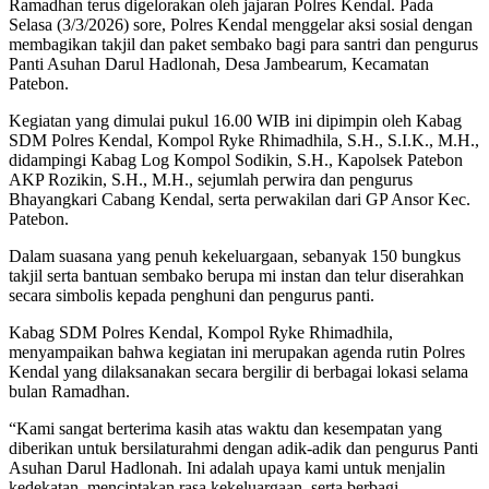
Ramadhan terus digelorakan oleh jajaran Polres Kendal. Pada
Selasa (3/3/2026) sore, Polres Kendal menggelar aksi sosial dengan
membagikan takjil dan paket sembako bagi para santri dan pengurus
Panti Asuhan Darul Hadlonah, Desa Jambearum, Kecamatan
Patebon.
Kegiatan yang dimulai pukul 16.00 WIB ini dipimpin oleh Kabag
SDM Polres Kendal, Kompol Ryke Rhimadhila, S.H., S.I.K., M.H.,
didampingi Kabag Log Kompol Sodikin, S.H., Kapolsek Patebon
AKP Rozikin, S.H., M.H., sejumlah perwira dan pengurus
Bhayangkari Cabang Kendal, serta perwakilan dari GP Ansor Kec.
Patebon.
Dalam suasana yang penuh kekeluargaan, sebanyak 150 bungkus
takjil serta bantuan sembako berupa mi instan dan telur diserahkan
secara simbolis kepada penghuni dan pengurus panti.
Kabag SDM Polres Kendal, Kompol Ryke Rhimadhila,
menyampaikan bahwa kegiatan ini merupakan agenda rutin Polres
Kendal yang dilaksanakan secara bergilir di berbagai lokasi selama
bulan Ramadhan.
“Kami sangat berterima kasih atas waktu dan kesempatan yang
diberikan untuk bersilaturahmi dengan adik-adik dan pengurus Panti
Asuhan Darul Hadlonah. Ini adalah upaya kami untuk menjalin
kedekatan, menciptakan rasa kekeluargaan, serta berbagi