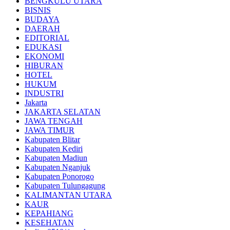
BENGKULU UTARA
BISNIS
BUDAYA
DAERAH
EDITORIAL
EDUKASI
EKONOMI
HIBURAN
HOTEL
HUKUM
INDUSTRI
Jakarta
JAKARTA SELATAN
JAWA TENGAH
JAWA TIMUR
Kabupaten Blitar
Kabupaten Kediri
Kabupaten Madiun
Kabupaten Nganjuk
Kabupaten Ponorogo
Kabupaten Tulungagung
KALIMANTAN UTARA
KAUR
KEPAHIANG
KESEHATAN