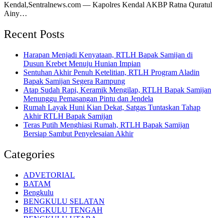
Kendal,Sentralnews.com — Kapolres Kendal AKBP Ratna Quratul
Ainy…
Recent Posts
Harapan Menjadi Kenyataan, RTLH Bapak Samijan di
Dusun Krebet Menuju Hunian Impian
Sentuhan Akhir Penuh Ketelitian, RTLH Program Aladin
Bapak Samijan Segera Rampung
Atap Sudah Rapi, Keramik Mengilap, RTLH Bapak Samijan
Menunggu Pemasangan Pintu dan Jendela
Rumah Layak Huni Kian Dekat, Satgas Tuntaskan Tahap
Akhir RTLH Bapak Samijan
Teras Putih Menghiasi Rumah, RTLH Bapak Samijan
Bersiap Sambut Penyelesaian Akhir
Categories
ADVETORIAL
BATAM
Bengkulu
BENGKULU SELATAN
BENGKULU TENGAH