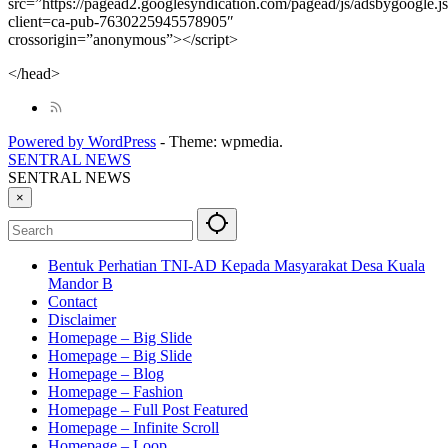
src=”https://pagead2.googlesyndication.com/pagead/js/adsbygoogle.j
client=ca-pub-7630225945578905″
crossorigin=”anonymous”></script>
</head>
Powered by WordPress
-
Theme: wpmedia.
SENTRAL NEWS
SENTRAL NEWS
×
Bentuk Perhatian TNI-AD Kepada Masyarakat Desa Kuala
Mandor B
Contact
Disclaimer
Homepage – Big Slide
Homepage – Big Slide
Homepage – Blog
Homepage – Fashion
Homepage – Full Post Featured
Homepage – Infinite Scroll
Homepage – Loop