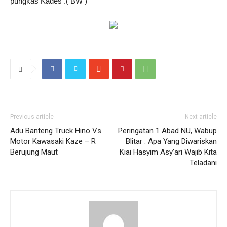
pungkas Kades .( BW )
Previous article
Next article
Adu Banteng Truck Hino Vs
Peringatan 1 Abad NU, Wabup
Motor Kawasaki Kaze – R
Blitar : Apa Yang Diwariskan
Berujung Maut
Kiai Hasyim Asy’ari Wajib Kita
Teladani