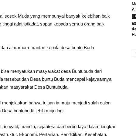
Me
Al
gai sosok Muda yang mempunyai banyak kelebihan baik
D
g tinggi adat istiadat, sopan kepada semua orang baik
63
da
Ha
a dari almarhum mantan kepala desa buntu Buda
 bisa menyatukan masyarakat desa Buntubuda dari
uda tersebut dan Desa buntu Buda mencapai kejayaannya
rasakan masyarakat Desa Buntubuda.
menjelaskan bahwa tujuan ia maju menjadi salah calon
Desa buntubuda lebih maju lagi,
novatif, mandiri, sejahtera dan berbudaya dalam bingkai
astruktur, Ekonomi, Pertanian, Pendidikan, Kesehatan,