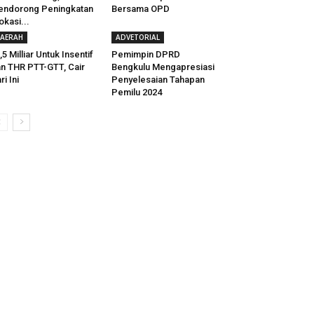
ndorong Peningkatan
Bersama OPD
okasi...
AERAH
ADVETORIAL
,5 Milliar Untuk Insentif
Pemimpin DPRD
n THR PTT-GTT, Cair
Bengkulu Mengapresiasi
ri Ini
Penyelesaian Tahapan
Pemilu 2024