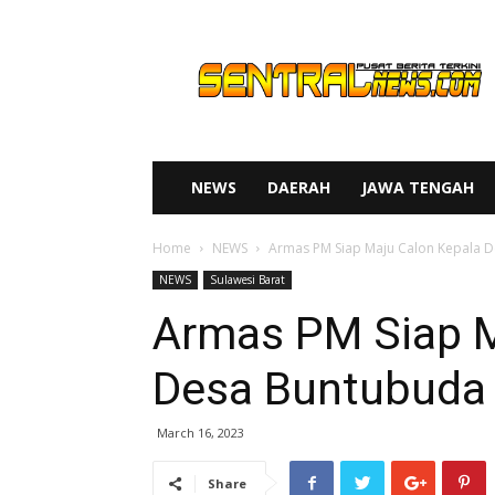
SENTRAL
NEWS
NEWS
DAERAH
JAWA TENGAH
Home
NEWS
Armas PM Siap Maju Calon Kepala 
NEWS
Sulawesi Barat
Armas PM Siap M
Desa Buntubuda
March 16, 2023
Share