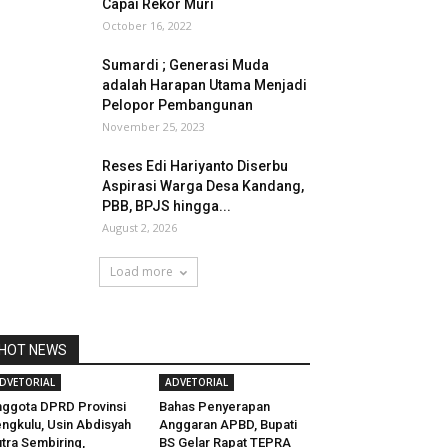
Capai Rekor Muri
October 16, 2022
Sumardi ; Generasi Muda
adalah Harapan Utama Menjadi
Pelopor Pembangunan
November 25, 2023
Reses Edi Hariyanto Diserbu
Aspirasi Warga Desa Kandang,
PBB, BPJS hingga...
August 2, 2026
Load more
HOT NEWS
DVETORIAL
ADVETORIAL
ggota DPRD Provinsi
Bahas Penyerapan
ngkulu, Usin Abdisyah
Anggaran APBD, Bupati
tra Sembiring,
BS Gelar Rapat TEPRA