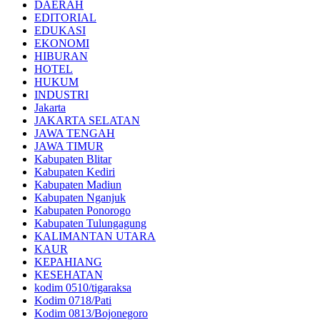
DAERAH
EDITORIAL
EDUKASI
EKONOMI
HIBURAN
HOTEL
HUKUM
INDUSTRI
Jakarta
JAKARTA SELATAN
JAWA TENGAH
JAWA TIMUR
Kabupaten Blitar
Kabupaten Kediri
Kabupaten Madiun
Kabupaten Nganjuk
Kabupaten Ponorogo
Kabupaten Tulungagung
KALIMANTAN UTARA
KAUR
KEPAHIANG
KESEHATAN
kodim 0510/tigaraksa
Kodim 0718/Pati
Kodim 0813/Bojonegoro