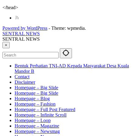
</head>
Powered by WordPress
-
Theme: wpmedia.
SENTRAL NEWS
SENTRAL NEWS
×
Bentuk Perhatian TNI-AD Kepada Masyarakat Desa Kuala
Mandor B
Contact
Disclaimer
Homepage – Big Slide
Homepage – Big Slide
Homepage – Blog
Homepage – Fashion
Homepage – Full Post Featured
Homepage – Infinite Scroll
Homepage – Loop
Homepage – Magazine
Homepage – Newsmag