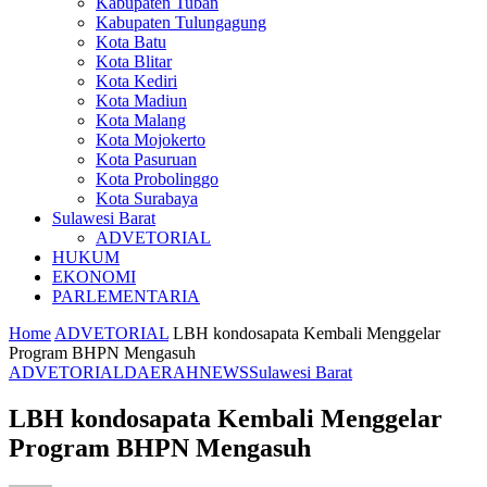
Kabupaten Tuban
Kabupaten Tulungagung
Kota Batu
Kota Blitar
Kota Kediri
Kota Madiun
Kota Malang
Kota Mojokerto
Kota Pasuruan
Kota Probolinggo
Kota Surabaya
Sulawesi Barat
ADVETORIAL
HUKUM
EKONOMI
PARLEMENTARIA
Home
ADVETORIAL
LBH kondosapata Kembali Menggelar
Program BHPN Mengasuh
ADVETORIAL
DAERAH
NEWS
Sulawesi Barat
LBH kondosapata Kembali Menggelar
Program BHPN Mengasuh