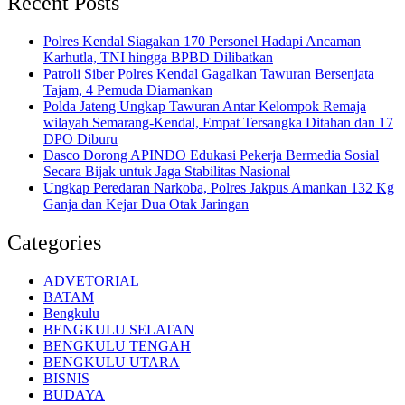
Recent Posts
Polres Kendal Siagakan 170 Personel Hadapi Ancaman
Karhutla, TNI hingga BPBD Dilibatkan
Patroli Siber Polres Kendal Gagalkan Tawuran Bersenjata
Tajam, 4 Pemuda Diamankan
Polda Jateng Ungkap Tawuran Antar Kelompok Remaja
wilayah Semarang-Kendal, Empat Tersangka Ditahan dan 17
DPO Diburu
Dasco Dorong APINDO Edukasi Pekerja Bermedia Sosial
Secara Bijak untuk Jaga Stabilitas Nasional
Ungkap Peredaran Narkoba, Polres Jakpus Amankan 132 Kg
Ganja dan Kejar Dua Otak Jaringan
Categories
ADVETORIAL
BATAM
Bengkulu
BENGKULU SELATAN
BENGKULU TENGAH
BENGKULU UTARA
BISNIS
BUDAYA