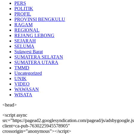
PERS
POLITIK
PROFIL
PROVINSI BENGKULU
RAGAM
REGIONAL
REJANG LEBONG
SEJARAH
SELUMA
Sulawesi Barat
SUMATERA SELATAN
SUMATERA UTARA
TMMD
Uncategorized
UNIK
VIDEO
WAWASAN
WISATA
<head>
<script async
src=”https://pagead2.googlesyndication.com/pagead/js/adsbygoogle.j
client=ca-pub-7630225945578905″
crossorigin=”anonymous”></script>