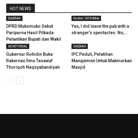
HOT NEWS
DAERAH
Kodim 1013/Mtw
DPRD Mukomuko Sebut
Yes, I did leave the pub with a
Paripurna Hasil Pilkada
stranger’s spectacles. No,...
Pelantikan Bupati dan Wakil
Bupati...
ADVETORIAL
DAERAH
Gubernur Rohidin Buka
IPC Peduli, Pelatihan
Rakernas Ilmu Tasawuf
Manajemen Untuk Makmurkan
Thoriqoh Naqsyabandiyah
Masjid