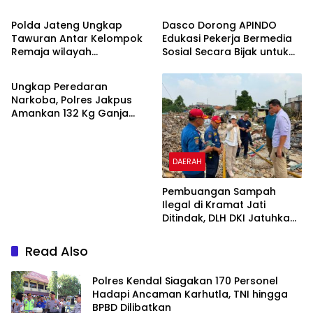
Dilibatkan
Pemuda Diamankan
Polda Jateng Ungkap
Dasco Dorong APINDO
Tawuran Antar Kelompok
Edukasi Pekerja Bermedia
Remaja wilayah
Sosial Secara Bijak untuk
DAERAH
Semarang-Kendal, Empat
Jaga Stabilitas Nasional
Tersangka Ditahan dan 17
Ungkap Peredaran
DPO Diburu
Narkoba, Polres Jakpus
Amankan 132 Kg Ganja
dan Kejar Dua Otak
Jaringan
DAERAH
Pembuangan Sampah
Ilegal di Kramat Jati
Ditindak, DLH DKI Jatuhkan
Denda kepada Dua Pelaku
Read Also
Polres Kendal Siagakan 170 Personel
Hadapi Ancaman Karhutla, TNI hingga
BPBD Dilibatkan