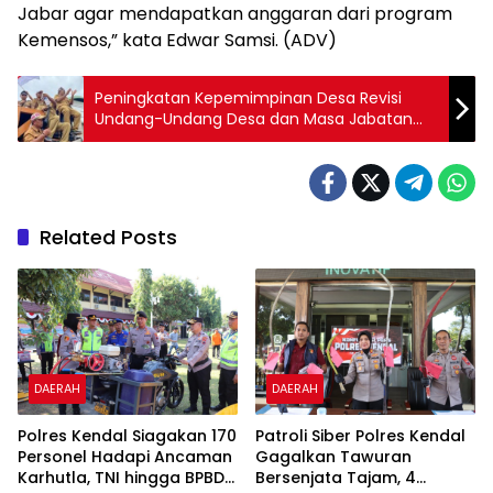
Jabar agar mendapatkan anggaran dari program
Kemensos,” kata Edwar Samsi. (ADV)
Peningkatan Kepemimpinan Desa Revisi
Undang-Undang Desa dan Masa Jabatan
Kepala Desa
Related Posts
DAERAH
DAERAH
Polres Kendal Siagakan 170
Patroli Siber Polres Kendal
Personel Hadapi Ancaman
Gagalkan Tawuran
Karhutla, TNI hingga BPBD
Bersenjata Tajam, 4
DAERAH
DAERAH