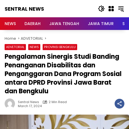
Skip
SENTRAL NEWS
to
content
SENTRAL
NEWS
NEWS
DAERAH
JAWA TENGAH
JAWA TIMUR
Su
Home
ADVETORIAL
ADVETORIAL
NEWS
PROVINSI BENGKULU
Pengalaman Sinergis Studi Banding
Penanganan Disabilitas dan
Penganggaran Dana Program Sosial
antara DPRD Provinsi Jawa Barat
dan Bengkulu
Sentral News
2 Min Read
March 17, 2024