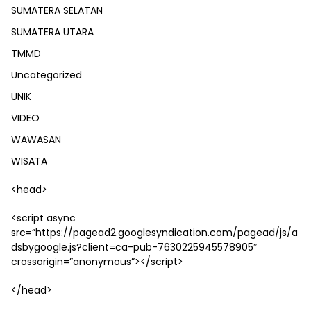
SUMATERA SELATAN
SUMATERA UTARA
TMMD
Uncategorized
UNIK
VIDEO
WAWASAN
WISATA
<head>
<script async
src=”https://pagead2.googlesyndication.com/pagead/js/a
dsbygoogle.js?client=ca-pub-7630225945578905″
crossorigin=”anonymous”></script>
</head>