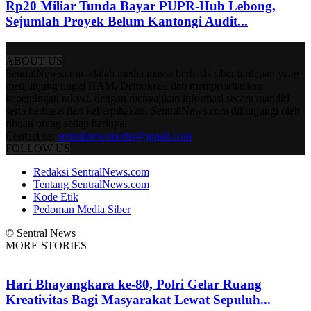
Rp20 Miliar Tunda Bayar PUPR-Hub Lebong,
Sejumlah Proyek Belum Kantongi Audit...
ABOUT US
SentralNews.com adalah media massa berbasis siber terdepan yang
menjunjung tinggi HAM, Demokrasi dan memprioritaskan
kepentingan rakyat, dengan menyajikan informasi secara mandiri
serta berbasis dari keberpihakan. SentralNews.com dikunjungi oleh
ribuan orang setiap harinya.
Contact us:
sentralnewsmedia@gmail.com
FOLLOW US
Redaksi SentralNews.com
Tentang SentralNews.com
Kode Etik
Pedoman Media Siber
© Sentral News
MORE STORIES
Hari Bhayangkara ke-80, Polri Gelar Ruang
Kreativitas Bagi Masyarakat Lewat Sepuluh...