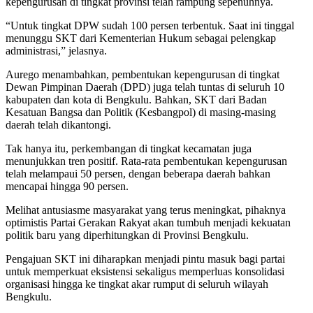
kepengurusan di tingkat provinsi telah rampung sepenuhnya.
“Untuk tingkat DPW sudah 100 persen terbentuk. Saat ini tinggal
menunggu SKT dari Kementerian Hukum sebagai pelengkap
administrasi,” jelasnya.
Aurego menambahkan, pembentukan kepengurusan di tingkat
Dewan Pimpinan Daerah (DPD) juga telah tuntas di seluruh 10
kabupaten dan kota di Bengkulu. Bahkan, SKT dari Badan
Kesatuan Bangsa dan Politik (Kesbangpol) di masing-masing
daerah telah dikantongi.
Tak hanya itu, perkembangan di tingkat kecamatan juga
menunjukkan tren positif. Rata-rata pembentukan kepengurusan
telah melampaui 50 persen, dengan beberapa daerah bahkan
mencapai hingga 90 persen.
Melihat antusiasme masyarakat yang terus meningkat, pihaknya
optimistis Partai Gerakan Rakyat akan tumbuh menjadi kekuatan
politik baru yang diperhitungkan di Provinsi Bengkulu.
Pengajuan SKT ini diharapkan menjadi pintu masuk bagi partai
untuk memperkuat eksistensi sekaligus memperluas konsolidasi
organisasi hingga ke tingkat akar rumput di seluruh wilayah
Bengkulu.