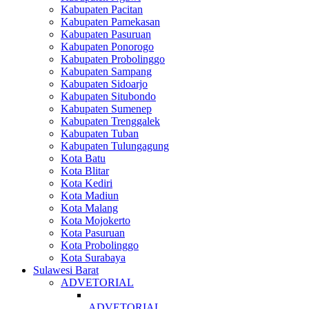
Kabupaten Pacitan
Kabupaten Pamekasan
Kabupaten Pasuruan
Kabupaten Ponorogo
Kabupaten Probolinggo
Kabupaten Sampang
Kabupaten Sidoarjo
Kabupaten Situbondo
Kabupaten Sumenep
Kabupaten Trenggalek
Kabupaten Tuban
Kabupaten Tulungagung
Kota Batu
Kota Blitar
Kota Kediri
Kota Madiun
Kota Malang
Kota Mojokerto
Kota Pasuruan
Kota Probolinggo
Kota Surabaya
Sulawesi Barat
ADVETORIAL
ADVETORIAL