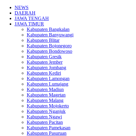
NEWS
DAERAH
JAWA TENGAH
JAWA TIMUR
Kabupaten Bangkalan
Kabupaten Banyuwangi
Kabupaten Blitar
Kabupaten Bojonegoro
Kabupaten Bondowoso
Kabupaten Gresik
Kabupaten Jember
Kabupaten Jombang
Kabupaten Kediri
Kabupaten Lamongan
Kabupaten Lumajang
Kabupaten Madiun
Kabupaten Magetan
Kabupaten Malang
Kabupaten Mojokerto
Kabupaten Nganjuk
Kabupaten Ngawi
Kabupaten Pacitan
Kabupaten Pamekasan
Kabupaten Pasuruan