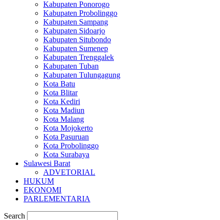
Kabupaten Ponorogo
Kabupaten Probolinggo
Kabupaten Sampang
Kabupaten Sidoarjo
Kabupaten Situbondo
Kabupaten Sumenep
Kabupaten Trenggalek
Kabupaten Tuban
Kabupaten Tulungagung
Kota Batu
Kota Blitar
Kota Kediri
Kota Madiun
Kota Malang
Kota Mojokerto
Kota Pasuruan
Kota Probolinggo
Kota Surabaya
Sulawesi Barat
ADVETORIAL
HUKUM
EKONOMI
PARLEMENTARIA
Search